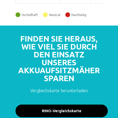
Vorteilhaft
Neutral
Nachteilig
FINDEN SIE HERAUS,
WIE VIEL SIE DURCH
DEN EINSATZ
UNSERES
AKKUAUFSITZMÄHER
SPAREN
Vergleichskarte herunterladen
RINO-Vergleichskarte