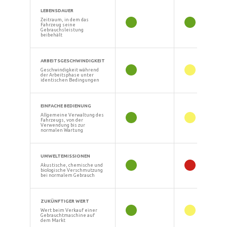
LEBENSDAUER
Zeitraum, in dem das
Fahrzeug seine
Gebrauchsleistung
beibehält
ARBEITSGESCHWINDIGKEIT
Geschwindigkeit während
der Arbeitsphase unter
identischen Bedingungen
EINFACHE BEDIENUNG
Allgemeine Verwaltung des
Fahrzeugs, von der
Verwendung bis zur
normalen Wartung
UMWELTEMISSIONEN
Akustische, chemische und
biologische Verschmutzung
bei normalem Gebrauch
ZUKÜNFTIGER WERT
Wert beim Verkauf einer
Gebrauchtmaschine auf
dem Markt