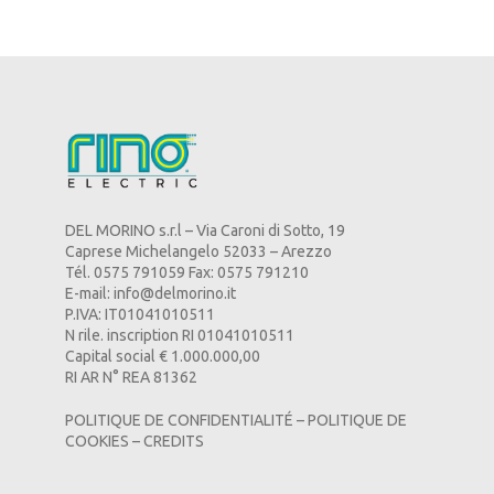
DEL MORINO s.r.l – Via Caroni di Sotto, 19
Caprese Michelangelo 52033 – Arezzo
Tél. 0575 791059 Fax: 0575 791210
E-mail:
info@delmorino.it
P.IVA: IT01041010511
N rile. inscription RI 01041010511
Capital social € 1.000.000,00
RI AR N° REA 81362
POLITIQUE DE CONFIDENTIALITÉ
–
POLITIQUE DE
COOKIES
–
CREDITS