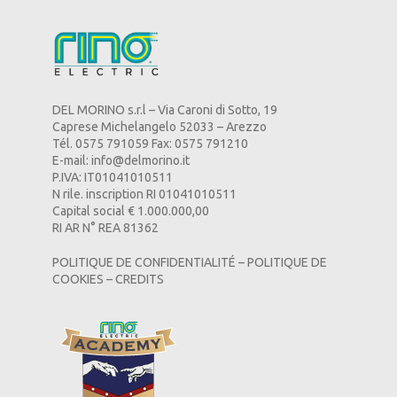
DEL MORINO s.r.l – Via Caroni di Sotto, 19
Caprese Michelangelo 52033 – Arezzo
Tél. 0575 791059 Fax: 0575 791210
E-mail:
info@delmorino.it
P.IVA: IT01041010511
N rile. inscription RI 01041010511
Capital social € 1.000.000,00
RI AR N° REA 81362
POLITIQUE DE CONFIDENTIALITÉ
–
POLITIQUE DE
COOKIES
–
CREDITS