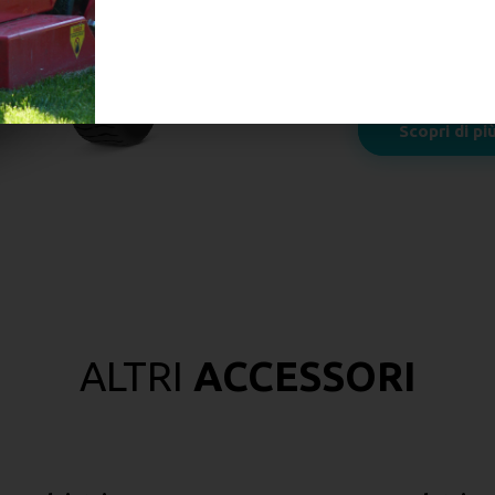
Con
RINO®
nulla
Scopri di pi
ALTRI
ACCESSORI