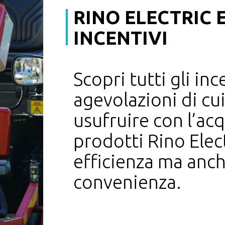
RINO ELECTRIC E
CESSORIO DISPONIBILE 
INCENTIVI
Scopri tutti gli inc
Rino Electric
agevolazioni di cu
RINO
usufruire con l’ac
prodotti Rino Elec
RINO®
è la prima
efficienza ma anc
combinazione di s
offrire prestazio
convenienza.
configurazioni è 
tecnici sono alla 
garantire energia 
buona parte della