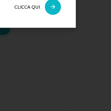
CLICCA QUI
 è impossibile.
ù