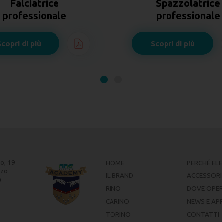
Spazzolatrice
Gruppo Irrorazion
professionale
Sanificazione
Scopri di più
Scopri di più
to, 19
HOME
PERCHÉ EL
zzo
IL BRAND
ACCESSORI
0
RINO
DOVE OPER
CARINO
NEWS E AP
TORINO
CONTATTI