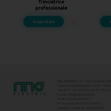
Falciatrice
professionale
Scopri di più
DEL MORINO s.r.l – Via Caroni di Sot
Caprese Michelangelo 52033 – Are
Tel. 0575 791059 Fax: 0575 79121
E-mail:
info@delmorino.it
P.IVA: IT01041010511
N° iscrizione RI 01041010511
Capitale sociale € 1.000.000,00