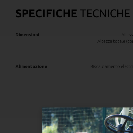
SPECIFICHE
TECNICHE
Dimensioni
Altez
Altezza totale (c
Alimentazione
Riscaldamento elettric