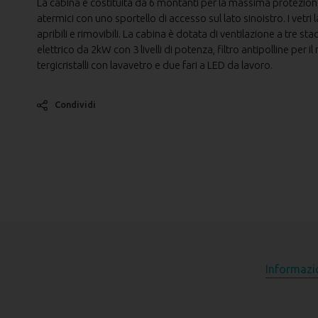
La cabina è costituita da 6 montanti per la massima protezione
atermici con uno sportello di accesso sul lato sinoistro. I vetri 
apribili e rimovibili. La cabina è dotata di ventilazione a tre s
elettrico da 2kW con 3 livelli di potenza, filtro antipolline per 
tergicristalli con lavavetro e due fari a LED da lavoro.
Condividi
Informazi