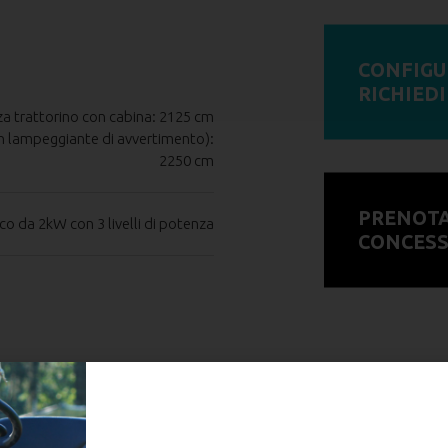
CONFIGU
RICHIED
za trattorino con cabina: 2125 cm
on lampeggiante di avvertimento):
2250 cm
PRENOTA
o da 2kW con 3 livelli di potenza
CONCESS