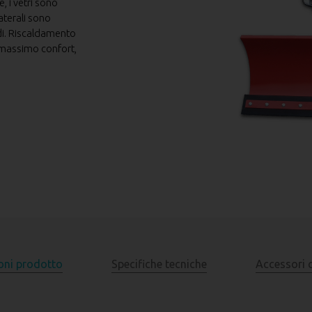
, i vetri sono
laterali sono
tadi. Riscaldamento
il massimo confort,
oni prodotto
Specifiche tecniche
Accessori 