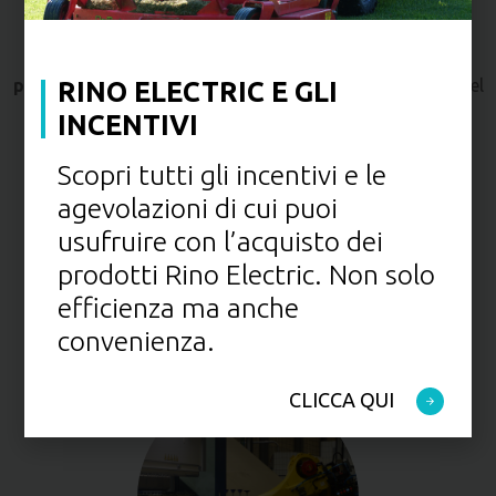
LA PRIMA SCINTILLA
Nasce l’idea di produrre
trattorini elettrici dalle
prestazioni superiori
e identiche ai modelli classici diesel
RINO ELECTRIC E GLI
o benzina
INCENTIVI
Scopri tutti gli incentivi e le
agevolazioni di cui puoi
usufruire con l’acquisto dei
prodotti Rino Electric. Non solo
2019
efficienza ma anche
convenienza.
CLICCA QUI