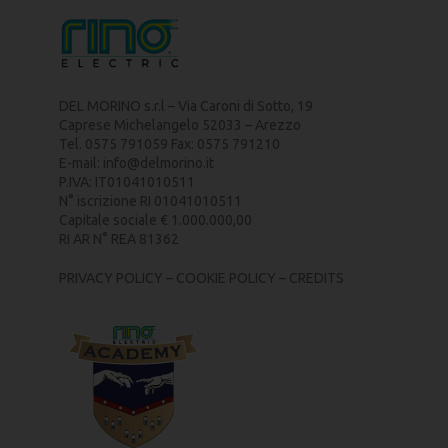
DEL MORINO s.r.l – Via Caroni di Sotto, 19
Caprese Michelangelo 52033 – Arezzo
Tel. 0575 791059 Fax: 0575 791210
E-mail:
info@delmorino.it
P.IVA: IT01041010511
N° iscrizione RI 01041010511
Capitale sociale € 1.000.000,00
RI AR N° REA 81362
PRIVACY POLICY
–
COOKIE POLICY
–
CREDITS