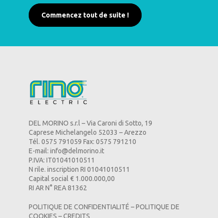
Commencez tout de suite !
DEL MORINO s.r.l – Via Caroni di Sotto, 19
Caprese Michelangelo 52033 – Arezzo
Tél. 0575 791059 Fax: 0575 791210
E-mail:
info@delmorino.it
P.IVA: IT01041010511
N rile. inscription RI 01041010511
Capital social € 1.000.000,00
RI AR N° REA 81362
POLITIQUE DE CONFIDENTIALITÉ
–
POLITIQUE DE
COOKIES
–
CREDITS