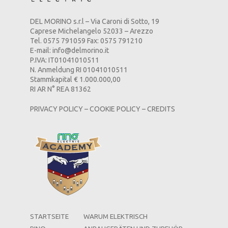
DEL MORINO s.r.l – Via Caroni di Sotto, 19
Caprese Michelangelo 52033 – Arezzo
Tel. 0575 791059 Fax: 0575 791210
E-mail:
info@delmorino.it
P.IVA: IT01041010511
N. Anmeldung RI 01041010511
Stammkapital € 1.000.000,00
RI AR N° REA 81362
PRIVACY POLICY
–
COOKIE POLICY
–
CREDITS
STARTSEITE
WARUM ELEKTRISCH