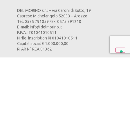
DEL MORINO s.r.l – Via Caroni di Sotto, 19
Caprese Michelangelo 52033 – Arezzo
Tél. 0575 791059 Fax: 0575 791210
E-mail:
info@delmorino.it
P.IVA: IT01041010511
N rile. inscription RI 01041010511
Capital social € 1.000.000,00
RI AR N° REA 81362
POLITIQUE DE CONFIDENTIALITÉ
–
POLITIQUE DE
COOKIES
–
CREDITS
PAGE
POURQUOI CHOISIR L’ÉLECTRIQUE