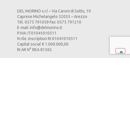
DEL MORINO s.r.l – Via Caroni di Sotto, 19
Caprese Michelangelo 52033 – Arezzo
Tél. 0575 791059 Fax: 0575 791210
E-mail:
info@delmorino.it
P.IVA: IT01041010511
N rile. inscription RI 01041010511
Capital social € 1.000.000,00
RI AR N° REA 81362
POLITIQUE DE CONFIDENTIALITÉ
–
POLITIQUE DE
COOKIES
–
CREDITS
PAGE
POURQUOI CHOISIR L’ÉLECTRIQUE