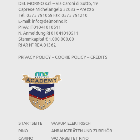
DEL MORINO s.r.l – Via Caroni di Sotto, 19
Caprese Michelangelo 52033 – Arezzo
Tel. 0575 791059 Fax: 0575 791210
E-mail:
info@delmorino.it
P.IVA: IT01041010511
N. Anmeldung RI 01041010511
Stammkapital € 1.000.000,00
RI AR N° REA 81362
PRIVACY POLICY
–
COOKIE POLICY
–
CREDITS
STARTSEITE
WARUM ELEKTRISCH
RINO
ANBAUGERÄTEN UND ZUBEHÖR
CARINO
WO ARBEITET RINO