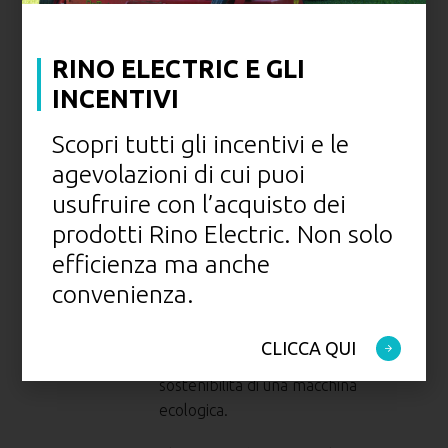
RINO ELECTRIC E GLI
INCENTIVI
Scopri tutti gli incentivi e le
agevolazioni di cui puoi
usufruire con l’acquisto dei
prodotti Rino Electric. Non solo
Rino Electric
CaRINO 11.0
efficienza ma anche
convenienza.
CaRINO 11.0 unisce
perfettamente l’efficienza di un
CLICCA QUI
veicolo professionale a
nte
sostenibilità di una macchina
ecologica.
di