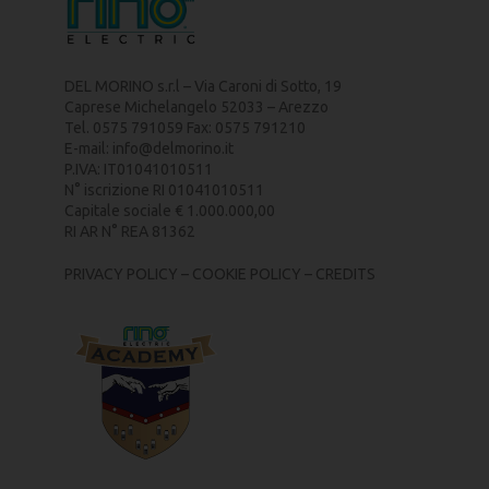
DEL MORINO s.r.l – Via Caroni di Sotto, 19
Caprese Michelangelo 52033 – Arezzo
Tel. 0575 791059 Fax: 0575 791210
E-mail:
info@delmorino.it
P.IVA: IT01041010511
N° iscrizione RI 01041010511
Capitale sociale € 1.000.000,00
RI AR N° REA 81362
PRIVACY POLICY
–
COOKIE POLICY
–
CREDITS