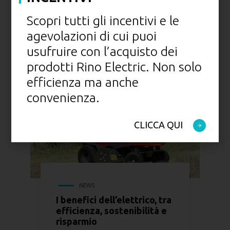
MONDO
DI
RINO ELECTRIC
Scopri tutti gli incentivi e le
agevolazioni di cui puoi
usufruire con l’acquisto dei
prodotti Rino Electric. Non solo
efficienza ma anche
convenienza.
CLICCA QUI
NEWS
I benefici dell’elettrico, tra
efficienza, sostenibilità e
risparmio