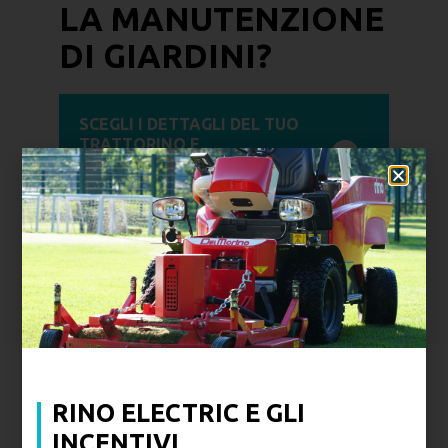
LA MANUTENZIONE
DI GIARDINI?
SCEGLI I DETTAGLI DEL TUO
TRATTORINO E
RENDILO
L’ALLEATO CHE
VORRESTI
PROVALI IN PRIMA
PERSONA: PRENOTA UN
TEST DRIVE
PRESSO IL
RIVENDITORE PIÙ VICINO
COSA SUCCEDE NEL
RINO ELECTRIC E GLI
INCENTIVI