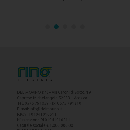
DEL MORINO s.r.l – Via Caroni di Sotto, 19
Caprese Michelangelo 52033 – Arezzo
Tel. 0575 791059 Fax: 0575 791210
E-mail:
info@delmorino.it
P.IVA: IT01041010511
N° iscrizione RI 01041010511
Capitale sociale € 1.000.000,00