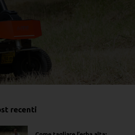
st recenti
Come tagliare l’erba alta: