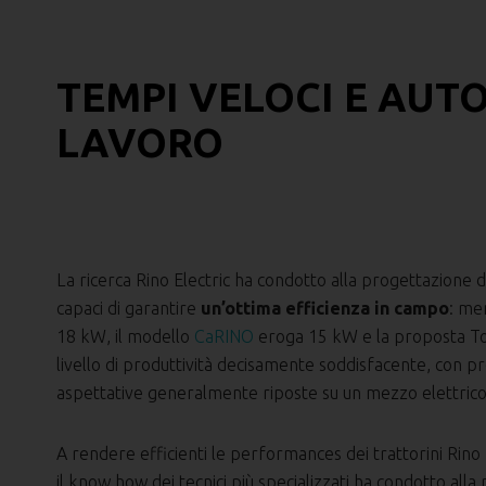
TEMPI VELOCI E AUT
LAVORO
La ricerca Rino Electric ha condotto alla progettazione di 
capaci di garantire
un’ottima efficienza in campo
: me
18 kW, il modello
CaRINO
eroga 15 kW e la proposta ToR
livello di produttività decisamente soddisfacente, con p
aspettative generalmente riposte su un mezzo elettrico
A rendere efficienti le performances dei trattorini Rino E
il know how dei tecnici più specializzati ha condotto alla 