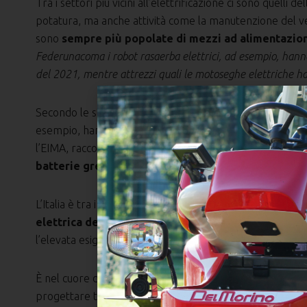
Tra i settori più vicini all’elettrificazione ci sono quelli
potatura, ma anche attività come la manutenzione del ver
sono
sempre più popolate di mezzi ad alimentazion
Federunacoma i robot rasaerba elettrici, ad esempio, hanno 
del 2021, mentre attrezzi quali le motoseghe elettriche 
Secondo le statistiche Federunacoma nel corso del 2021 
esempio, hanno registrato una crescita record del 130% 
l’EIMA, raccontano di
un’agricoltura sempre più robot
batterie green
.
L’Italia è tra i paesi nel mondo più impegnati in questa co
elettrica dei mezzi pesanti come i trattori
, una del
l’elevata esigenza di potenza e autonomia che questi me
È nel cuore della Toscana che si gioca la partita di Rino El
progettare trattorini multifunzione full electric capaci d