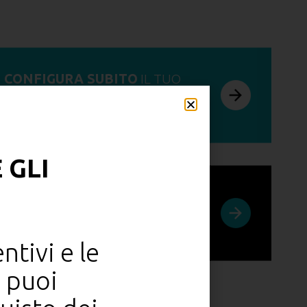
CONFIGURA SUBITO
IL TUO
RINO E
RICHIEDI UN
PREVENTIVO
DETTAGLIATO
 GLI
RICHIEDI UN
TEST DRIVE
PRESSO IL CONCESSIONARIO
PIÙ VICINO
entivi e le
i puoi