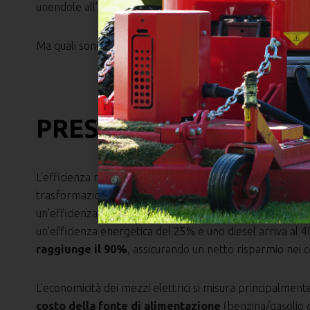
unendole all’assenza di emissioni,
all’abbattimento dei
Ma quali sono i concreti benefici dell’elettrico e della sua
PRESTAZIONI E RISP
L’efficienza raggiunta dai motori elettrici è una delle mo
trasformazione ecologica. L’uso di veicoli elettrici perm
un’efficienza superiore a molte altre soluzioni. Ad ese
un’efficienza energetica del 25% e uno diesel arriva al 
raggiunge il 90%
, assicurando un netto risparmio nei cos
L’economicità dei mezzi elettrici si misura principalment
costo della fonte di alimentazione
(benzina/gasolio c