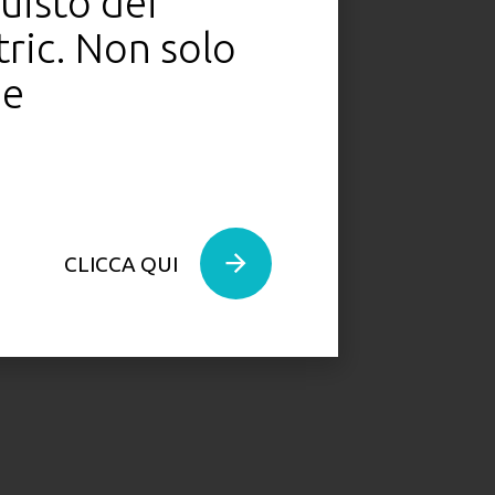
quisto dei
tric. Non solo
he
CLICCA QUI