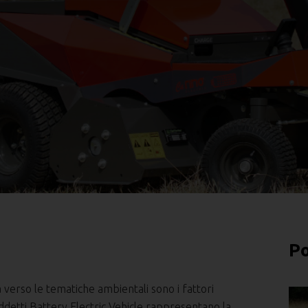
Po
à verso le tematiche ambientali sono i fattori
siddetti Battery Electric Vehicle rappresentano la