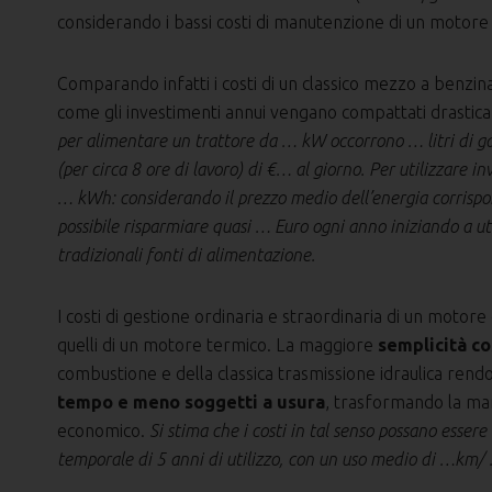
considerando i bassi costi di manutenzione di un motore 
Comparando infatti i costi di un classico mezzo a benzina 
come gli investimenti annui vengano compattati drasticame
per alimentare un trattore da … kW occorrono … litri di ga
(per circa 8 ore di lavoro) di €… al giorno. Per utilizzare i
… kWh: considerando il prezzo medio dell’energia corrispon
possibile risparmiare quasi … Euro ogni anno iniziando a util
tradizionali fonti di alimentazione.
I costi di gestione ordinaria e straordinaria di un motore 
quelli di un motore termico. La maggiore
semplicità co
combustione e della classica trasmissione idraulica rendo
tempo e meno soggetti a usura
, trasformando la ma
economico.
Si stima che i costi in tal senso possano esser
temporale di 5 anni di utilizzo, con un uso medio di …km/