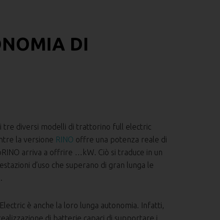
ONOMIA DI
tre diversi modelli di trattorino full electric
ntre la versione
RINO
offre una potenza reale di
INO arriva a offrire …kW. Ciò si traduce in un
restazioni d’uso che superano di gran lunga le
.
lectric è anche la loro lunga autonomia. Infatti,
realizzazione di batterie capaci di supportare i