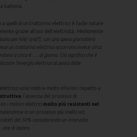
a batteria.
a quelli di un trattorino elettrico è facile notare
nte grazie all’uso dell’elettricità.
Mediamente
solio per kW/ ora(?), con una spesa giornaliera
nvece un trattorino elettrico occorrono invece circa
dono a circa € …. al giorno. Ciò significa che è
izzare l’energia elettrica al posto delle
elettrico sono inoltre molto inferiori rispetto a
struttiva
, l’assenza del processo di
no i motori elettrici
molto più resistenti nel
nutenzione in un processo più snello ed
e ridotti del 50% considerando un intervallo
 …ore di lavoro.