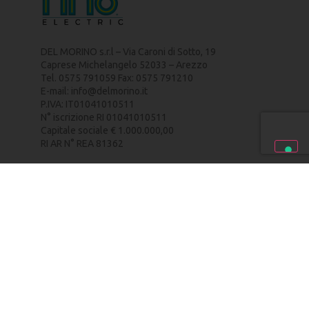
DEL MORINO s.r.l – Via Caroni di Sotto, 19
Caprese Michelangelo 52033 – Arezzo
Tel. 0575 791059 Fax: 0575 791210
E-mail:
info@delmorino.it
P.IVA: IT01041010511
N° iscrizione RI 01041010511
Capitale sociale € 1.000.000,00
RI AR N° REA 81362
PRIVACY POLICY
–
COOKIE POLICY
–
CREDITS