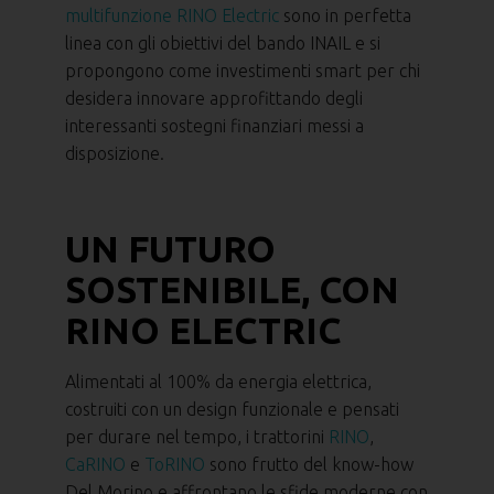
multifunzione RINO Electric
sono in perfetta
linea con gli obiettivi del bando INAIL e si
propongono come investimenti smart per chi
desidera innovare approfittando degli
interessanti sostegni finanziari messi a
disposizione.
UN FUTURO
SOSTENIBILE, CON
RINO ELECTRIC
Alimentati al 100% da energia elettrica,
costruiti con un design funzionale e pensati
per durare nel tempo, i trattorini
RINO
,
CaRINO
e
ToRINO
sono frutto del know-how
Del Morino e affrontano le sfide moderne con