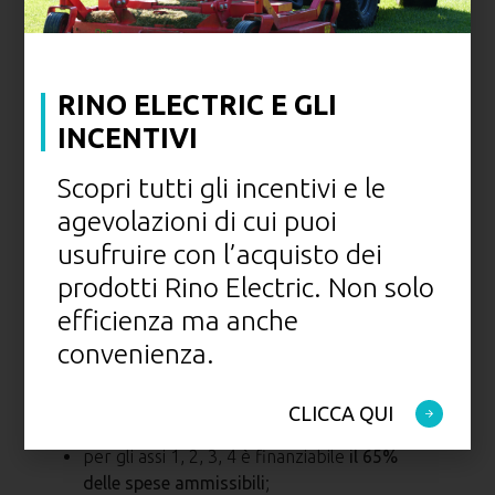
due macchine agricole e forestali non
dotate di motore proprio.
IMPORTI
RINO ELECTRIC E GLI
FINANZIABILI
INCENTIVI
Scopri tutti gli incentivi e le
Sono state stanziate dall’INAIL ingenti risorse
agevolazioni di cui puoi
per sostenere il miglioramento delle
condizioni di salute e sicurezza dei lavoratori e
usufruire con l’acquisto dei
gli importi sono ripartiti sulle regioni e sulle
prodotti Rino Electric. Non solo
province autonome, nonché divisi per asse di
efficienza ma anche
finanziamento.
convenienza.
I finanziamenti a fondo perduto sono così
distribuiti:
CLICCA QUI
per gli assi 1, 2, 3, 4 è finanziabile
il 65%
delle spese ammissibili
;