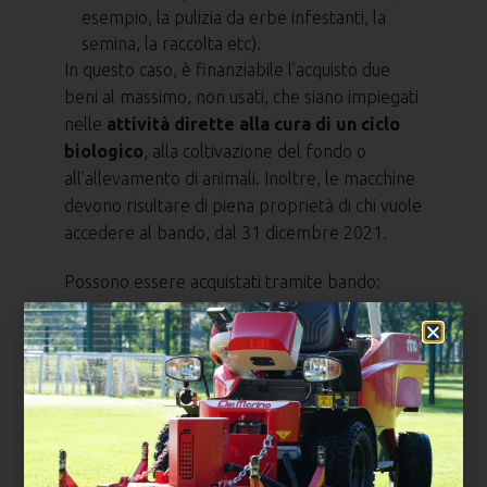
esempio, la pulizia da erbe infestanti, la
semina, la raccolta etc).
In questo caso, è finanziabile l’acquisto due
beni al massimo, non usati, che siano impiegati
nelle
attività dirette alla cura di un ciclo
biologico
, alla coltivazione del fondo o
all’allevamento di animali. Inoltre, le macchine
devono risultare di piena proprietà di chi vuole
accedere al bando, dal 31 dicembre 2021.
Possono essere acquistati tramite bando:
un trattore agricolo o forestale e una
macchina agricola e forestale (dotata o
meno di un motore proprio);
una macchina agricola e forestale dotata di
motore proprio e una non dotata di motore
proprio;