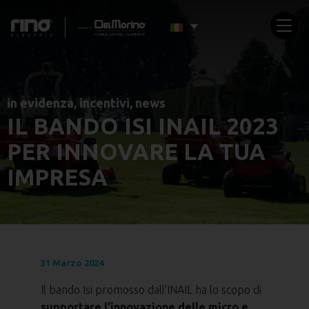
in evidenza
,
incentivi
,
news
IL BANDO ISI INAIL 2023
PER INNOVARE LA TUA
IMPRESA
31 Marzo 2024
Il bando Isi promosso dall’INAIL ha lo scopo di
supportare l’innovazione delle micro e