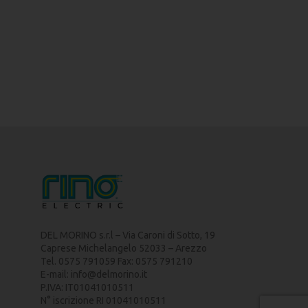
DEL MORINO s.r.l – Via Caroni di Sotto, 19
Caprese Michelangelo 52033 – Arezzo
Tel. 0575 791059 Fax: 0575 791210
E-mail:
info@delmorino.it
P.IVA: IT01041010511
N° iscrizione RI 01041010511