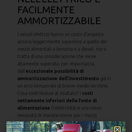
FACILMENTE
AMMORTIZZABILE
I veicoli elettrici hanno un costo d’acquisto
ancora leggermente superiore a quello dei
mezzi alimentati a benzina o a diesel, ma si
tratta di una considerazione che viene
altamente superata, per importanza,
dall’
eccezionale possibilità di
ammortizzazione dell’investimento
già in
un arco temporale di breve-medio termine.
Cosa contribuisce al risultato? I
costi
nettamente inferiori della fonte di
alimentazione
(l’elettricità) e una minor
necessità di manutenzione per i mezzi
elettrici, che godono di una struttura
costruttiva più semplice e di facile gestione.