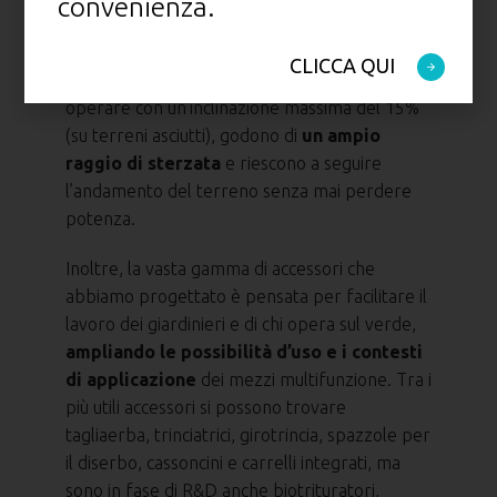
convenienza.
ad
affrontare con successo anche i
contesti d’uso più difficili
, come terreni
CLICCA QUI
scoscesi, inclinati o sconnessi. Possono infatti
operare con un’inclinazione massima del 15%
(su terreni asciutti), godono di
un ampio
raggio di sterzata
e riescono a seguire
l’andamento del terreno senza mai perdere
potenza.
Inoltre, la vasta gamma di accessori che
abbiamo progettato è pensata per facilitare il
lavoro dei giardinieri e di chi opera sul verde,
ampliando le possibilità d’uso e i contesti
di applicazione
dei mezzi multifunzione. Tra i
più utili accessori si possono trovare
tagliaerba, trinciatrici, girotrincia, spazzole per
il diserbo, cassoncini e carrelli integrati, ma
sono in fase di R&D anche biotrituratori,