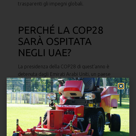
trasparenti gli impegni globali.
PERCHÉ LA COP28
SARÀ OSPITATA
NEGLI UAE?
La presidenza della COP28 di quest’anno è
detenuta dagli Emirati Arabi Uniti, un paese
che vede tra le sue caratteristiche un clima
particolarmente estremo e sfide climatiche
costanti (temperature elevate, scarsità di
acqua dolce, etc). Nonostante si parli di un
paese che risulta tra i maggiori produttori
mondiali di petrolio e gas, la
partecipazione
di questa nazione agli impegni globali sul
tema
è sempre stata eccezionalmente