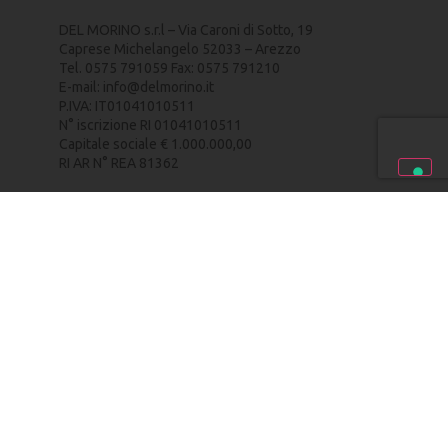
DEL MORINO s.r.l – Via Caroni di Sotto, 19
Caprese Michelangelo 52033 – Arezzo
Tel. 0575 791059 Fax: 0575 791210
E-mail:
info@delmorino.it
P.IVA: IT01041010511
N° iscrizione RI 01041010511
Capitale sociale € 1.000.000,00
RI AR N° REA 81362
PRIVACY POLICY
–
COOKIE POLICY
–
CREDITS
HOME
PERCHÉ ELETTRICO
IL BRAND
ACCESSORI E ATTREZZI