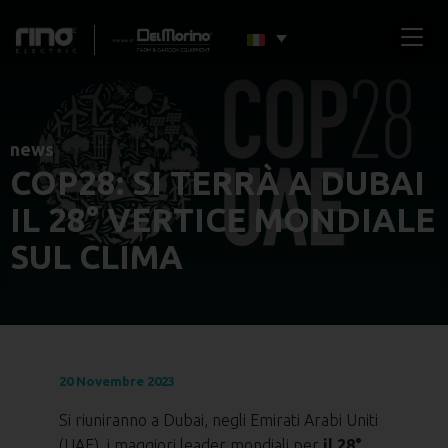
news
COP28: SI TERRÀ A DUBAI
IL 28° VERTICE MONDIALE
SUL CLIMA
20 Novembre 2023
Si riuniranno a Dubai, negli Emirati Arabi Uniti
(UAE), i maggiori leader mondiali per
il 28°