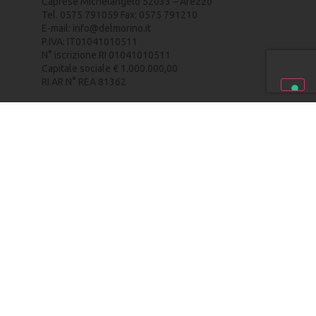
Caprese Michelangelo 52033 – Arezzo
Tel. 0575 791059 Fax: 0575 791210
E-mail:
info@delmorino.it
P.IVA: IT01041010511
N° iscrizione RI 01041010511
Capitale sociale € 1.000.000,00
RI AR N° REA 81362
PRIVACY POLICY
–
COOKIE POLICY
–
CREDITS
HOME
PERCHÉ ELETTRICO
IL BRAND
ACCESSORI E ATTREZZI
RINO
DOVE OPERA RINO ELECTRIC
CARINO
NEWS E APPROFONDIMENTI