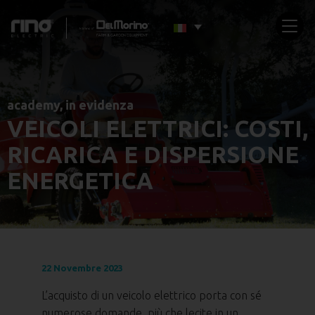
academy
,
in evidenza
VEICOLI ELETTRICI: COSTI,
RICARICA E DISPERSIONE
ENERGETICA
22 Novembre 2023
L’acquisto di un veicolo elettrico porta con sé
numerose domande, più che lecite in un