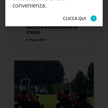
convenienza.
NEWS
CLICCA QUI
Come tagliare l'erba alta:
tecniche e attrezzi per lo
sfalcio
31 Maggio 2024