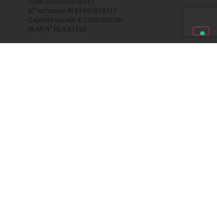
P.IVA: IT01041010511
N° iscrizione RI 01041010511
Capitale sociale € 1.000.000,00
RI AR N° REA 81362
PRIVACY POLICY
–
COOKIE POLICY
–
CREDITS
HOME
PERCHÉ ELETTRICO
IL BRAND
ACCESSORI E ATTREZZI
RINO
DOVE OPERA RINO ELECTRIC
CARINO
NEWS E APPROFONDIMENTI
TORINO
CONTATTI