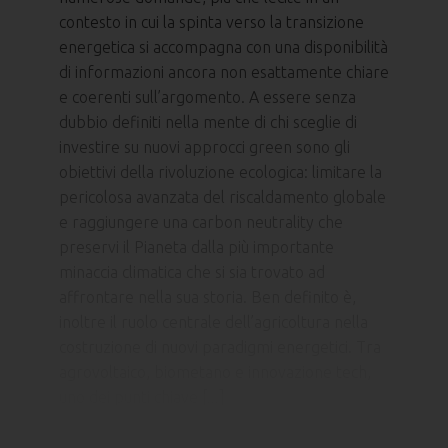
contesto in cui la spinta verso la transizione
energetica si accompagna con una disponibilità
di informazioni ancora non esattamente chiare
e coerenti sull’argomento. A essere senza
dubbio definiti nella mente di chi sceglie di
investire su nuovi approcci green sono gli
obiettivi della rivoluzione ecologica: limitare la
pericolosa avanzata del riscaldamento globale
e raggiungere una carbon neutrality che
preservi il Pianeta dalla più importante
minaccia climatica che si sia trovato ad
affrontare nella sua storia. Ben definito è,
inoltre il ruolo centrale dell’agricoltura nella
costruzione di nuovi paradigmi energetici. Tra
agrovoltaico, biometano e innovazione tech,
uno dei punti chiave [...]