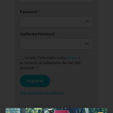
Password
*
Password
*
Ricordami
Conferma Password
*
Password dimenticata?
Ho letto l'informativa sulla
privacy
e
Non sei iscritto? Registrati ora.
acconsento al trattamento dei miei dati
personali. *
Registrati
Già registrato? Accedi ora.