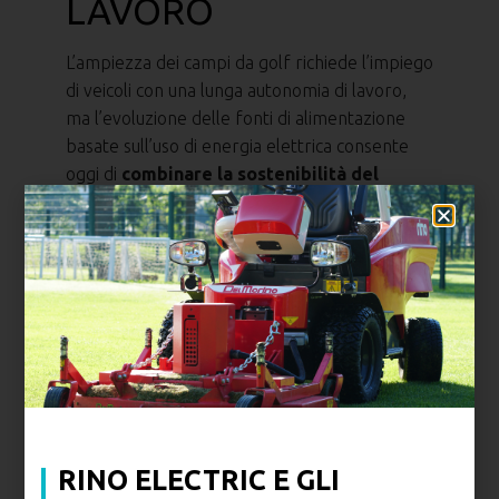
LAVORO
L’ampiezza dei campi da golf richiede l’impiego
di veicoli con una lunga autonomia di lavoro,
ma l’evoluzione delle fonti di alimentazione
basate sull’uso di energia elettrica consente
oggi di
combinare la sostenibilità del
green con una lunga autonomia di lavoro
.
Ad esempio, con una sola ricarica della sua
batteria da 48V, il modello
RINO
può lavorare
fino a 6 ore ininterrottamente e muoversi fino
a 11 ore senza interruzioni.
CaRINO
invece
può lavorare per 4 ore consecutive e ha
un’autonomia in movimento di ben 20 ore. Il
tempo di ricarica? Con una rete industriale solo
4 ore per RINO e 2 per CaRINO.
RINO ELECTRIC E GLI