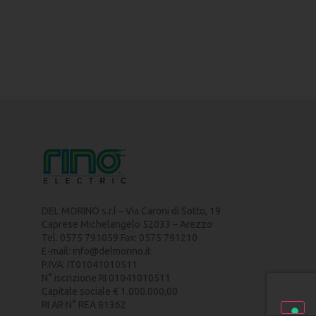
DEL MORINO s.r.l – Via Caroni di Sotto, 19
Caprese Michelangelo 52033 – Arezzo
Tel. 0575 791059 Fax: 0575 791210
E-mail:
info@delmorino.it
P.IVA: IT01041010511
N° iscrizione RI 01041010511
Capitale sociale € 1.000.000,00
RI AR N° REA 81362